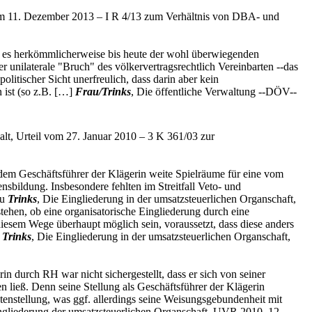
m 11. Dezember 2013 – I R 4/13 zum Verhältnis von DBA- und
t es herkömmlicherweise bis heute der wohl überwiegenden
r unilaterale "Bruch" des völkervertragsrechtlich Vereinbarten --das
politischer Sicht unerfreulich, dass darin aber kein
 ist (so z.B. […]
Frau/Trinks
, Die öffentliche Verwaltung --DÖV--
lt, Urteil vom 27. Januar 2010 – 3 K 361/03 zur
dem Geschäftsführer der Klägerin weite Spielräume für eine vom
bildung. Insbesondere fehlten im Streitfall Veto- und
zu
Trinks
, Die Eingliederung in der umsatzsteuerlichen Organschaft,
ehen, ob eine organisatorische Eingliederung durch eine
diesem Wege überhaupt möglich sein, voraussetzt, dass diese anders
o
Trinks
, Die Eingliederung in der umsatzsteuerlichen Organschaft,
in durch RH war nicht sichergestellt, dass er sich von seiner
n ließ. Denn seine Stellung als Geschäftsführer der Klägerin
stenstellung, was ggf. allerdings seine Weisungsgebundenheit mit
ngliederung der umsatzsteuerlichen Organschaft, UVR 2010, 12,