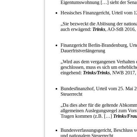
Eigentumswohnung […] sieht der Senat a
Hessisches Finanzgericht, Urteil vom
„Sie bezweckt die Ablösung der nation
auch erwägend:
Trinks
, AO-StB 2016, 
Finanzgericht Berlin-Brandenburg, Ur
Dauerfristverlängerung
„Wird aus dem vergangenen Verhalten de
geschlossen, muss es sich um erhebliche
eingehend:
Trinks/Trinks
, NWB 2017, 
Bundesfinanzhof, Urteil vom 25. Mai 
Steuerrecht
„Da dies aber für die geltende Abkommen
allgemeinen Auslegungsregel zum Vorra
Tragen kommen (z.B. […]
Trinks/Fra
Bundesverfassungsgericht, Beschluss
und nationalem Steuerrecht