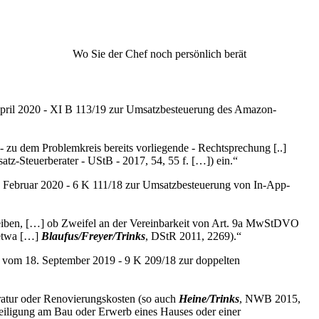
Wo Sie der Chef noch persönlich berät
pril 2020 - XI B 113/19 zur Umsatzbesteuerung des Amazon-
- zu dem Problemkreis bereits vorliegende - Rechtsprechung [..]
atz-Steuerberater - UStB - 2017, 54, 55 f. […]) ein.“
. Februar 2020 - 6 K 111/18 zur Umsatzbesteuerung von In-App-
leiben, […] ob Zweifel an der Vereinbarkeit von Art. 9a MwStDVO
 etwa […]
Blaufus/Freyer/Trinks
, DStR 2011, 2269).“
il vom 18. September 2019 - 9 K 209/18 zur doppelten
atur oder Renovierungskosten (so auch
Heine/Trinks
, NWB 2015,
teiligung am Bau oder Erwerb eines Hauses oder einer