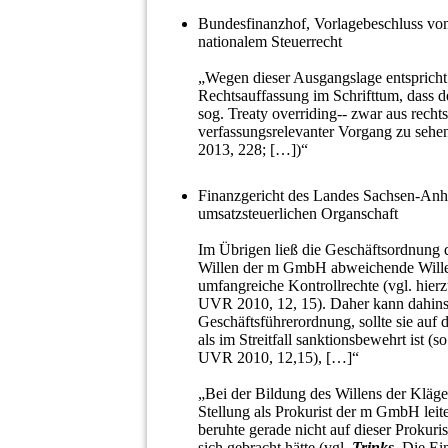
Bundesfinanzhof, Vorlagebeschluss vo
nationalem Steuerrecht
„Wegen dieser Ausgangslage entsprich
Rechtsauffassung im Schrifttum, dass de
sog. Treaty overriding-- zwar aus rechts
verfassungsrelevanter Vorgang zu sehen
2013, 228; […])“
Finanzgericht des Landes Sachsen-Anha
umsatzsteuerlichen Organschaft
Im Übrigen ließ die Geschäftsordnung 
Willen der m GmbH abweichende Willens
umfangreiche Kontrollrechte (vgl. hier
UVR 2010, 12, 15). Daher kann dahinst
Geschäftsführerordnung, sollte sie auf 
als im Streitfall sanktionsbewehrt ist (s
UVR 2010, 12,15), […]“
„Bei der Bildung des Willens der Kläger
Stellung als Prokurist der m GmbH leite
beruhte gerade nicht auf dieser Prokuri
sich gebracht hätte (vgl.
Trinks
, Die Ei