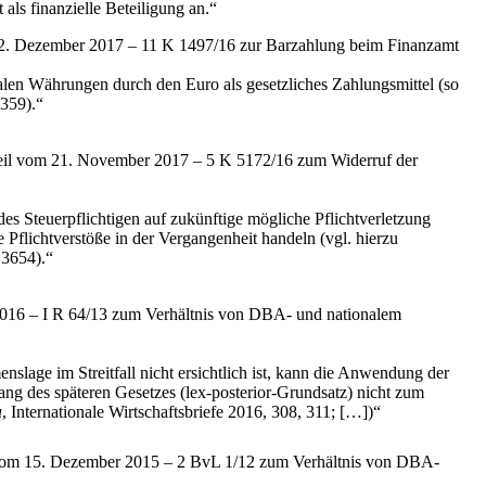
ls finanzielle Beteiligung an.“
 12. Dezember 2017 – 11 K 1497/16 zur Barzahlung beim Finanzamt
alen Währungen durch den Euro als gesetzliches Zahlungsmittel (so
359).“
teil vom 21. November 2017 – 5 K 5172/16 zum Widerruf der
s Steuerpflichtigen auf zukünftige mögliche Pflichtverletzung
 Pflichtverstöße in der Vergangenheit handeln (vgl. hierzu
3654).“
2016 – I R 64/13 zum Verhältnis von DBA- und nationalem
slage im Streitfall nicht ersichtlich ist, kann die Anwendung der
ng des späteren Gesetzes (lex-posterior-Grundsatz) nicht zum
u
, Internationale Wirtschaftsbriefe 2016, 308, 311; […])“
 vom 15. Dezember 2015 – 2 BvL 1/12 zum Verhältnis von DBA-