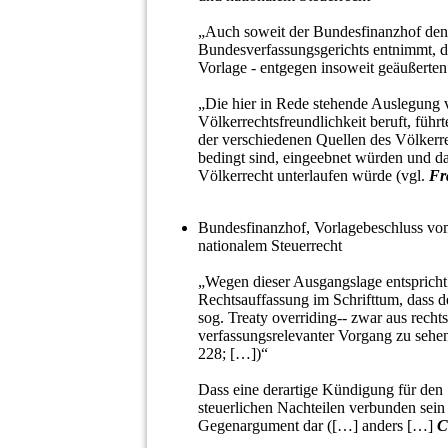
„Auch soweit der Bundesfinanzhof de
Bundesverfassungsgerichts entnimmt, da
Vorlage - entgegen insoweit geäußerten
„Die hier in Rede stehende Auslegung v
Völkerrechtsfreundlichkeit beruft, füh
der verschiedenen Quellen des Völkerre
bedingt sind, eingeebnet würden und da
Völkerrecht unterlaufen würde (vgl.
Fr
Bundesfinanzhof, Vorlagebeschluss vo
nationalem Steuerrecht
„Wegen dieser Ausgangslage entsprich
Rechtsauffassung im Schrifttum, dass de
sog. Treaty overriding-- zwar aus rechts
verfassungsrelevanter Vorgang zu sehen
228; […])“
Dass eine derartige Kündigung für den 
steuerlichen Nachteilen verbunden sein 
Gegenargument dar ([…] anders […]
C