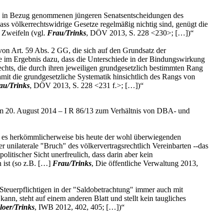
n in Bezug genommenen jüngeren Senatsentscheidungen des
ss völkerrechtswidrige Gesetze regelmäßig nichtig sind, genügt die
 Zweifeln (vgl.
Frau/Trinks
, DÖV 2013, S. 228 <230>; […])“
on Art. 59 Abs. 2 GG, die sich auf den Grundsatz der
rte im Ergebnis dazu, dass die Unterschiede in der Bindungswirkung
chts, die durch ihren jeweiligen grundgesetzlich bestimmten Rang
mit die grundgesetzliche Systematik hinsichtlich des Rangs von
au/Trinks
, DÖV 2013, S. 228 <231 f.>; […])“
m 20. August 2014 – I R 86/13 zum Verhältnis von DBA- und
t es herkömmlicherweise bis heute der wohl überwiegenden
r unilaterale "Bruch" des völkervertragsrechtlich Vereinbarten --das
politischer Sicht unerfreulich, dass darin aber kein
 ist (so z.B. […]
Frau/Trinks
, Die öffentliche Verwaltung 2013,
Steuerpflichtigen in der "Saldobetrachtung" immer auch mit
kann, steht auf einem anderen Blatt und stellt kein taugliches
loer/Trinks
, IWB 2012, 402, 405; […])“